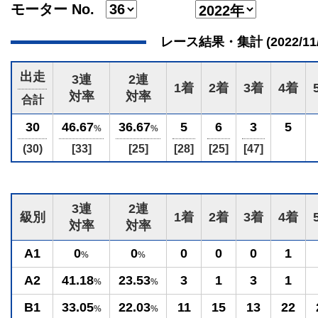
モーター No.
レース結果・集計 (2022/11/06
出走
3連
2連
1着
2着
3着
4着
対率
対率
合計
30
46.67
36.67
5
6
3
5
%
%
(30)
[33]
[25]
[28]
[25]
[47]
3連
2連
級別
1着
2着
3着
4着
対率
対率
A1
0
0
0
0
0
1
%
%
A2
41.18
23.53
3
1
3
1
%
%
B1
33.05
22.03
11
15
13
22
%
%