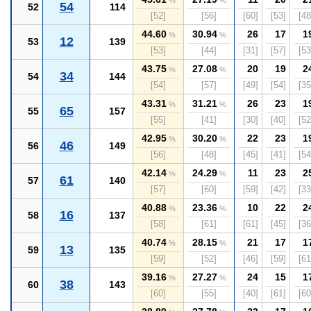
%
%
54
52
114
[52]
[56]
[60]
[53]
[48
44.60
30.94
26
17
1
%
%
12
53
139
[53]
[44]
[31]
[57]
[53
43.75
27.08
20
19
2
%
%
34
54
144
[54]
[57]
[49]
[54]
[35
43.31
31.21
26
23
1
%
%
65
55
157
[55]
[41]
[30]
[40]
[52
42.95
30.20
22
23
1
%
%
46
56
149
[56]
[48]
[45]
[41]
[54
42.14
24.29
11
23
2
%
%
61
57
140
[57]
[60]
[59]
[42]
[33
40.88
23.36
10
22
2
%
%
16
58
137
[58]
[61]
[61]
[45]
[36
40.74
28.15
21
17
1
%
%
13
59
135
[59]
[52]
[46]
[59]
[61
39.16
27.27
24
15
1
%
%
38
60
143
[60]
[55]
[40]
[61]
[60