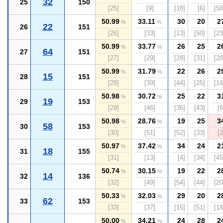
32
25
150
[25]
[9]
[18]
[6]
[56
50.99
33.11
30
20
2
%
%
22
26
151
[26]
[33]
[13]
[50]
[23
50.99
33.77
26
25
2
%
%
64
27
151
[27]
[29]
[28]
[31]
[28
50.99
31.79
22
26
2
%
%
15
28
151
[28]
[39]
[44]
[25]
[14
50.98
30.72
25
22
3
%
%
19
29
153
[29]
[46]
[36]
[43]
[6
50.98
28.76
19
25
3
%
%
58
30
153
[30]
[51]
[52]
[33]
[2
50.97
37.42
34
24
2
%
%
18
31
155
[31]
[13]
[4]
[34]
[45
50.74
30.15
19
22
2
%
%
14
32
136
[32]
[49]
[54]
[44]
[20
50.33
32.03
29
20
2
%
%
62
33
153
[33]
[37]
[15]
[51]
[18
50.00
34.21
24
28
2
%
%