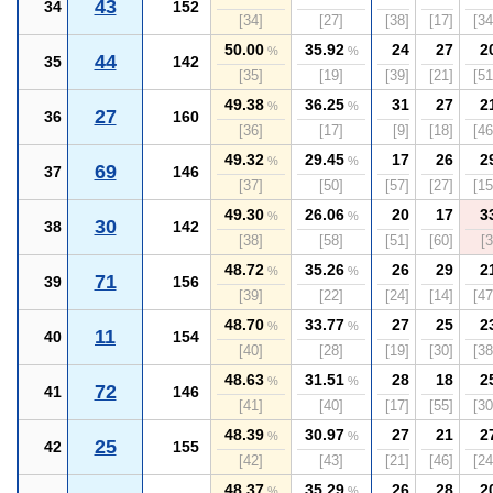
43
34
152
[34]
[27]
[38]
[17]
[34
50.00
35.92
24
27
2
%
%
44
35
142
[35]
[19]
[39]
[21]
[51
49.38
36.25
31
27
2
%
%
27
36
160
[36]
[17]
[9]
[18]
[46
49.32
29.45
17
26
2
%
%
69
37
146
[37]
[50]
[57]
[27]
[15
49.30
26.06
20
17
3
%
%
30
38
142
[38]
[58]
[51]
[60]
[3
48.72
35.26
26
29
2
%
%
71
39
156
[39]
[22]
[24]
[14]
[47
48.70
33.77
27
25
2
%
%
11
40
154
[40]
[28]
[19]
[30]
[38
48.63
31.51
28
18
2
%
%
72
41
146
[41]
[40]
[17]
[55]
[30
48.39
30.97
27
21
2
%
%
25
42
155
[42]
[43]
[21]
[46]
[24
48.37
35.29
26
28
2
%
%