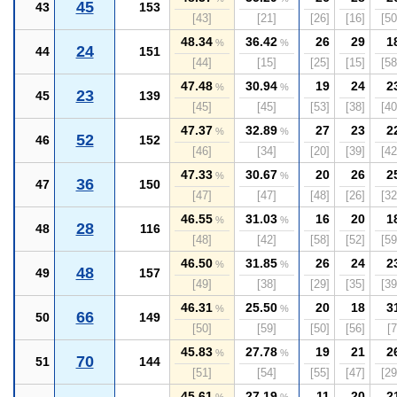
45
43
153
[43]
[21]
[26]
[16]
[50
48.34
36.42
26
29
1
%
%
24
44
151
[44]
[15]
[25]
[15]
[58
47.48
30.94
19
24
2
%
%
23
45
139
[45]
[45]
[53]
[38]
[40
47.37
32.89
27
23
2
%
%
52
46
152
[46]
[34]
[20]
[39]
[42
47.33
30.67
20
26
2
%
%
36
47
150
[47]
[47]
[48]
[26]
[32
46.55
31.03
16
20
1
%
%
28
48
116
[48]
[42]
[58]
[52]
[59
46.50
31.85
26
24
2
%
%
48
49
157
[49]
[38]
[29]
[35]
[39
46.31
25.50
20
18
3
%
%
66
50
149
[50]
[59]
[50]
[56]
[7
45.83
27.78
19
21
2
%
%
70
51
144
[51]
[54]
[55]
[47]
[29
45.61
27.19
11
20
2