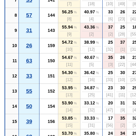
35
7
141
[7]
[18]
[10]
[49]
[8
56.25
40.97
33
26
2
%
%
57
8
144
[8]
[4]
[6]
[23]
[41
55.94
43.36
37
25
1
%
%
31
9
143
[9]
[2]
[2]
[28]
[55
54.72
38.99
25
37
2
%
%
26
10
159
[10]
[12]
[32]
[1]
[31
54.67
40.67
35
26
2
%
%
63
11
150
[11]
[5]
[3]
[22]
[44
54.30
36.42
25
30
2
%
%
33
12
151
[12]
[16]
[33]
[10]
[25
53.95
34.87
23
30
2
%
%
55
13
152
[13]
[25]
[41]
[11]
[12
53.90
33.12
20
31
3
%
%
50
14
154
[14]
[32]
[47]
[9]
[4
53.85
33.33
17
35
3
%
%
39
15
156
[15]
[31]
[56]
[2]
[5
53.70
35.80
24
34
2
%
%