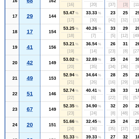
68
16
162
[16]
[20]
[37]
[3]
[11
53.47
33.33
23
25
2
%
%
29
17
144
[17]
[30]
[42]
[32]
[13
53.25
40.26
33
29
2
%
%
17
18
154
[18]
[7]
[5]
[12]
[49
53.21
36.54
26
31
2
%
%
41
19
156
[19]
[14]
[23]
[8]
[27
53.02
32.89
25
24
3
%
%
42
20
149
[20]
[35]
[34]
[36]
[9
52.94
34.64
28
25
2
%
%
49
21
153
[21]
[26]
[16]
[29]
[19
52.74
40.41
26
33
1
%
%
51
22
146
[22]
[6]
[22]
[5]
[57
52.35
34.90
32
20
2
%
%
67
23
149
[23]
[24]
[8]
[48]
[26
51.66
32.45
25
24
2
%
%
20
24
151
[24]
[36]
[35]
[37]
[10
51.33
39.33
27
32
1
%
%