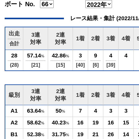
ボート No.
レース結果・集計 (2022/11/06
出走
3連
2連
1着
2着
3着
4着
対率
対率
合計
28
57.14
42.86
3
9
4
4
%
%
(28)
[21]
[15]
[40]
[6]
[39]
3連
2連
級別
1着
2着
3着
4着
対率
対率
A1
63.64
50
7
4
3
3
%
%
A2
58.62
40.23
16
19
16
15
%
%
B1
52.38
31.75
19
21
26
14
%
%